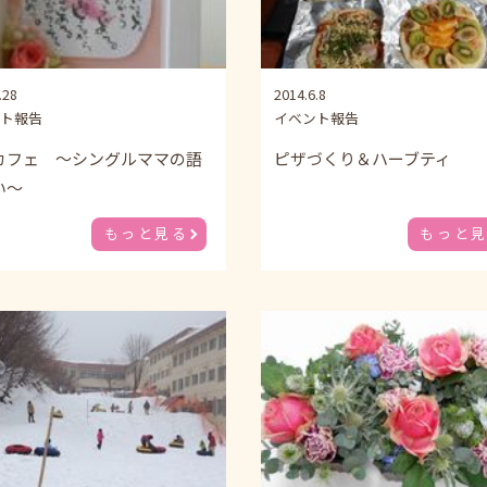
.28
2014.6.8
ト報告
イベント報告
カフェ ～シングルママの語
ピザづくり＆ハーブティ
い～
もっと見る
もっと