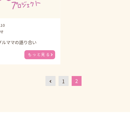
.10
せ
グルママの語り合い
もっと見る
2
1